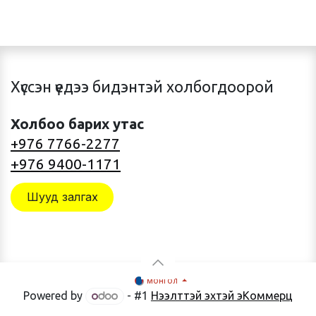
Хүссэн үедээ бидэнтэй холбогдоорой
Холбоо барих утас
+976 7766-2277
+976 9400-1171
Шууд залгах
монгол
Powered by
- #1
Нээлттэй эхтэй эКоммерц