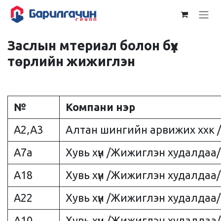
Skip to Content
Заслын мтериал болон бүх
төрлийн жижиглэн
№
Компани нэр
A2,A3
Алтан шингийн арвижих ххк 
A7a
Хувь хүн /Жижиглэн худалдаа/
A18
Хувь хүн /Жижиглэн худалдаа/
A22
Хувь хүн /Жижиглэн худалдаа/
A10
Хувь хүн /Жижиглэн худалдаа/