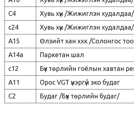
C4
Хувь хүн /Жижиглэн худалдаа/
c24
Хувь хүн /Жижиглэн худалдаа/
A15
Өлзийт хан ххк /Солонгос тоо
A14a
Паркетан шал
c12
Бүх төрлийн гоёлын хавтан р
А11
Орос VGT үнэргүй эко будаг
C2
Будаг /Бүх төрлийн будаг/