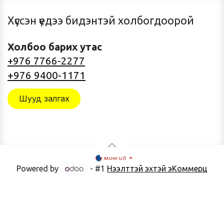
Хүссэн үедээ бидэнтэй холбогдоорой
Холбоо барих утас
+976 7766-2277
+976 9400-1171
Шууд залгах
монгол
Powered by
- #1
Нээлттэй эхтэй эКоммерц