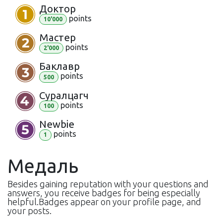
Доктор
point
s
10'000
Мастер
point
s
2'000
Баклавр
point
s
500
Суралцагч
point
s
100
Newbie
point
s
1
Медаль
Besides gaining reputation with your questions and
answers, you receive badges for being especially
helpful.
Badges appear on your profile page, and
your posts.