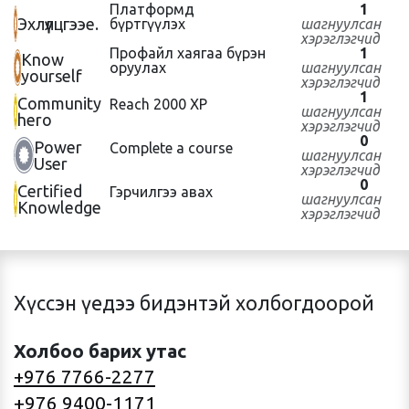
Платформд
1
Эхлүүлцгээе.
бүртгүүлэх
шагнуулсан
хэрэглэгчид
Профайл хаягаа бүрэн
1
Know
оруулах
шагнуулсан
yourself
хэрэглэгчид
1
Community
Reach 2000 XP
шагнуулсан
hero
хэрэглэгчид
0
Power
Complete a course
шагнуулсан
User
хэрэглэгчид
0
Certified
Гэрчилгээ авах
шагнуулсан
Knowledge
хэрэглэгчид
Хүссэн үедээ бидэнтэй холбогдоорой
Холбоо барих утас
+976 7766-2277
+976 9400-1171