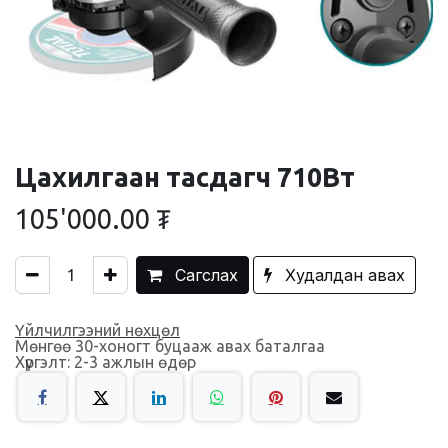
Цахилгаан тасдагч 710Вт
105'000.00
₮
Сагслах
Худалдан авах
Үйлчилгээний нөхцөл
Мөнгөө 30-хоногт буцааж авах баталгаа
Хүргэлт: 2-3 ажлын өдөр