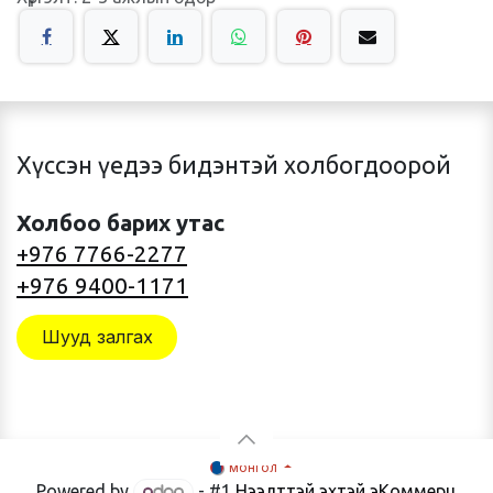
Хүссэн үедээ бидэнтэй холбогдоорой
Холбоо барих утас
+976 7766-2277
+976 9400-1171
Шууд залгах
монгол
Powered by
- #1
Нээлттэй эхтэй эКоммерц