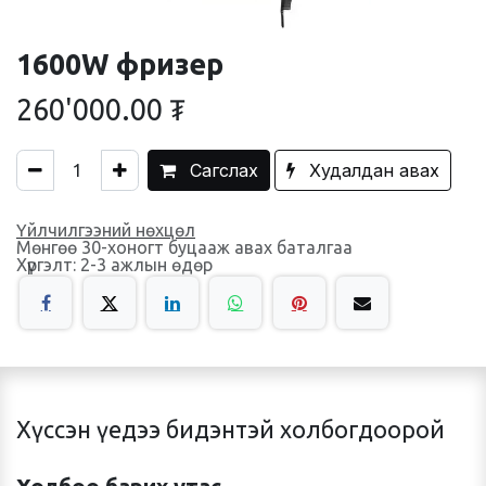
1600W фризер
260'000.00
₮
Сагслах
Худалдан авах
Үйлчилгээний нөхцөл
Мөнгөө 30-хоногт буцааж авах баталгаа
Хүргэлт: 2-3 ажлын өдөр
Хүссэн үедээ бидэнтэй холбогдоорой