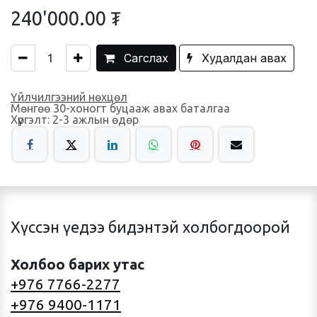
240'000.00
₮
Сагслах
Худалдан авах
Үйлчилгээний нөхцөл
Мөнгөө 30-хоногт буцааж авах баталгаа
Хүргэлт: 2-3 ажлын өдөр
Хүссэн үедээ бидэнтэй холбогдоорой
Холбоо барих утас
+976 7766-2277
+976 9400-1171