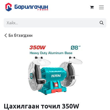
Skip to Content
Бүх бүтээгдэхүүн
Цахилгаан точил 350W