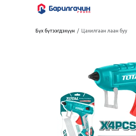
Skip to Content
HOME
SHOP
Бүх бүтээгдэхүүн
Цахилгаан лаан буу