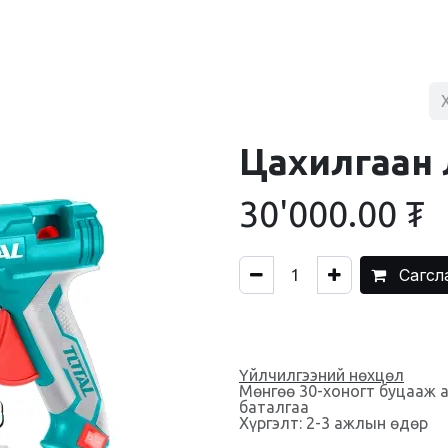
BLOG
ХУДАЛДААНЫ ТӨВ
ХОЛБОО БАРИХ
Цахилгаан 
30'000.00
₮
Сагсл
Үйлчилгээний нөхцөл
Мөнгөө 30-хоногт буцааж 
баталгаа
Хүргэлт: 2-3 ажлын өдөр