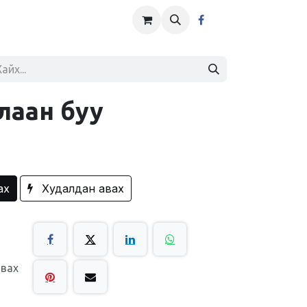
лаан буу
ах
Худалдан авах
авах