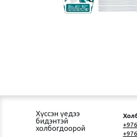
Хүссэн үедээ
Хол
бидэнтэй
+976
холбогдоорой
+976