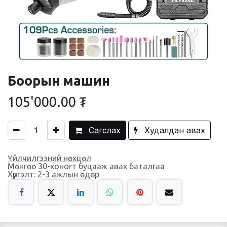
Боорын машин
105'000.00
₮
Сагслах
Худалдан авах
Үйлчилгээний нөхцөл
Мөнгөө 30-хоногт буцааж авах баталгаа
Хүргэлт: 2-3 ажлын өдөр