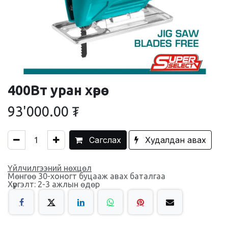
400Вт уран хөрөө
93'000.00
₮
Сагслах
Худалдан авах
Үйлчилгээний нөхцөл
Мөнгөө 30-хоногт буцааж авах баталгаа
Хүргэлт: 2-3 ажлын өдөр