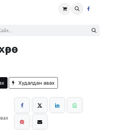
рөө
ах
Худалдан авах
авах