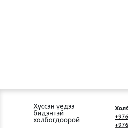
Хүссэн үедээ
Хол
бидэнтэй
+976
холбогдоорой
+976