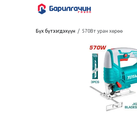
Skip to Content
HOME
SHOP
Бүх бүтээгдэхүүн
570Вт уран хөрөө