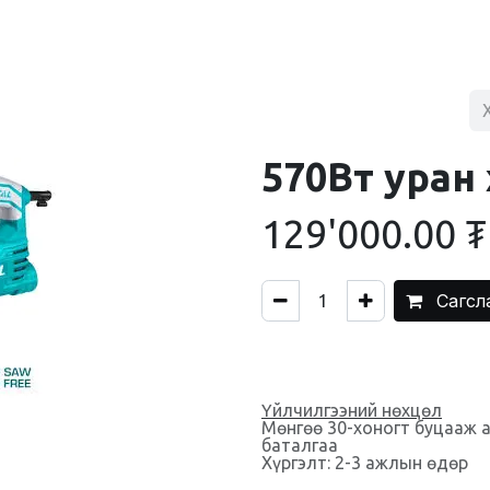
BLOG
ХУДАЛДААНЫ ТӨВ
ХОЛБОО БАРИХ
570Вт уран хө
129'000.00
₮
Сагсл
Үйлчилгээний нөхцөл
Мөнгөө 30-хоногт буцааж 
баталгаа
Хүргэлт: 2-3 ажлын өдөр