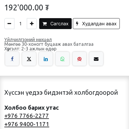
192'000.00
₮
Сагслах
Худалдан авах
Үйлчилгээний нөхцөл
Мөнгөө 30-хоногт буцааж авах баталгаа
Хүргэлт: 2-3 ажлын өдөр
Хүссэн үедээ бидэнтэй холбогдоорой
Холбоо барих утас
+976 7766-2277
+976 9400-1171