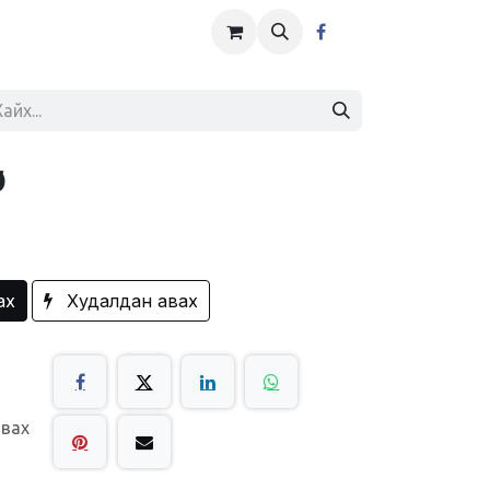
р
ах
Худалдан авах
авах