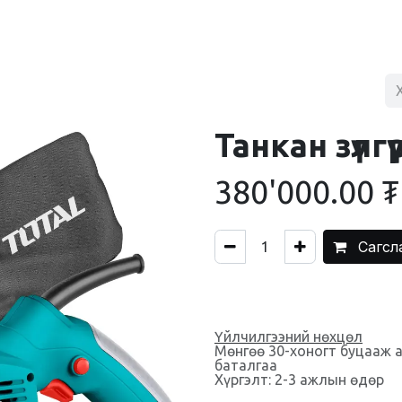
BLOG
ХУДАЛДААНЫ ТӨВ
ХОЛБОО БАРИХ
Танкан зүлгүү
380'000.00
₮
Сагсл
Үйлчилгээний нөхцөл
Мөнгөө 30-хоногт буцааж 
баталгаа
Хүргэлт: 2-3 ажлын өдөр