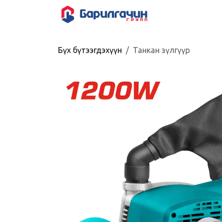
Skip to Content
HOME
SHOP
Бүх бүтээгдэхүүн
Танкан зүлгүүр