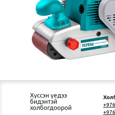
Хүссэн үедээ
Хол
бидэнтэй
+976
холбогдоорой
+976