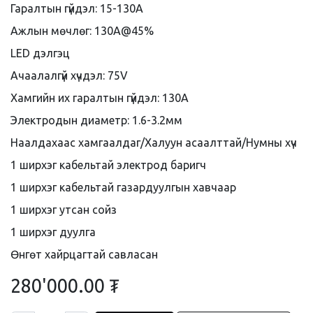
Гаралтын гүйдэл: 15-130A
Ажлын мөчлөг: 130A@45%
LED дэлгэц
Ачаалалгүй хүчдэл: 75V
Хамгийн их гаралтын гүйдэл: 130A
Электродын диаметр: 1.6-3.2мм
Наалдахаас хамгаалдаг/Халуун асаалттай/Нумны хүч
1 ширхэг кабельтай электрод баригч
1 ширхэг кабельтай газардуулгын хавчаар
1 ширхэг утсан сойз
1 ширхэг дуулга
Өнгөт хайрцагтай савласан
280'000.00
₮