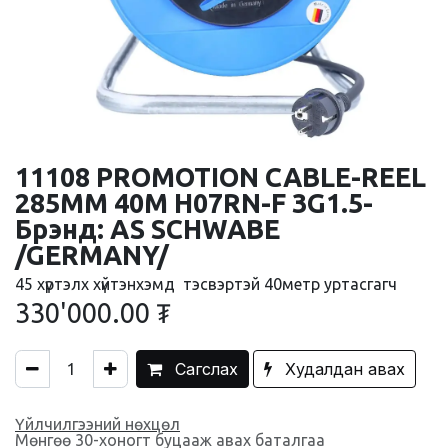
11108 PROMOTION CABLE-REEL
285MM 40M H07RN-F 3G1.5-
Брэнд: AS SCHWABE
/GERMANY/
45 хүртэлх хүйтэнхэмд тэсвэртэй 40метр уртасгагч
330'000.00
₮
Сагслах
Худалдан авах
Үйлчилгээний нөхцөл
Мөнгөө 30-хоногт буцааж авах баталгаа