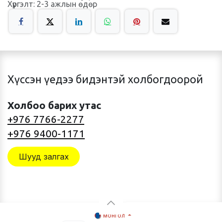
Хүргэлт: 2-3 ажлын өдөр
Хүссэн үедээ бидэнтэй холбогдоорой
Холбоо барих утас
+976 7766-2277
+976 9400-1171
Шууд залгах
монгол