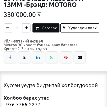
13MM -Брэнд: MOTORO
330'000.00
₮
Сагслах
Худалдан авах
Үйлчилгээний нөхцөл
Мөнгөө 30-хоногт буцааж авах баталгаа
Хүргэлт: 2-3 ажлын өдөр
Хүссэн үедээ бидэнтэй холбогдоорой
Холбоо барих утас
+976 7766-2277