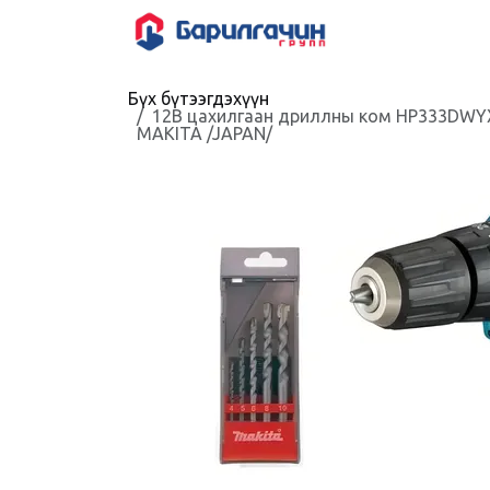
Skip to Content
HOME
SHOP
Бүх бүтээгдэхүүн
12В цахилгаан дриллны ком HP333DWYX
MAKITA /JAPAN/