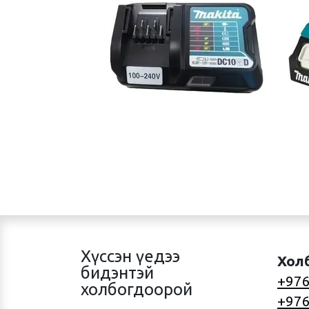
Хүссэн үедээ
Хол
бидэнтэй
+976
холбогдоорой
+976