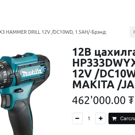
BLOG
ХУДАЛДААНЫ ТӨВ
ХОЛБОО БАРИХ
3 HAMMER DRILL 12V /DC10WD, 1.5AH/-Брэнд:
12В цахилг
HP333DWYX
12V /DC10W
MAKITA /J
462'000.00
₮
Сагсл