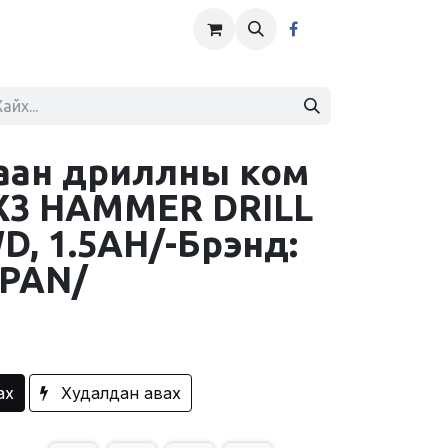
аан дриллны ком
3 HAMMER DRILL
D, 1.5AH/-Брэнд:
APAN/
ах
Худалдан авах