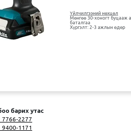
Үйлчилгээний нөхцөл
Мөнгөө 30-хоногт буцааж 
баталгаа
Хүргэлт: 2-3 ажлын өдөр
боо барих утас
 7766-2277
 9400-1171