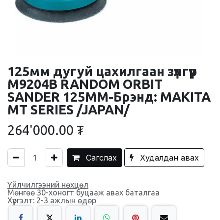
125мм дугуй цахилгаан зүлгүүр
M9204B RANDOM ORBIT
SANDER 125MM-Брэнд: MAKITA
MT SERIES /JAPAN/
264'000.00
₮
Сагслах
Худалдан авах
Үйлчилгээний нөхцөл
Мөнгөө 30-хоногт буцааж авах баталгаа
Хүргэлт: 2-3 ажлын өдөр