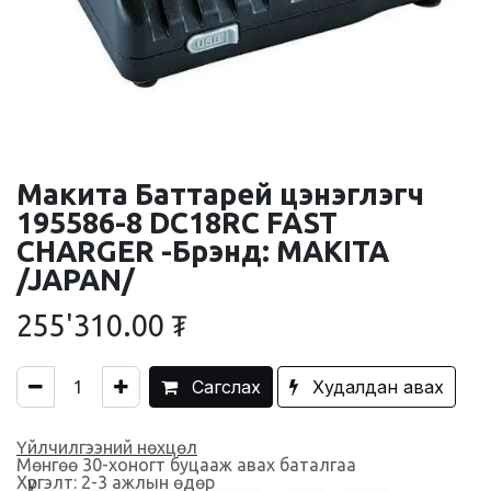
Макита Баттарей цэнэглэгч
195586-8 DC18RC FAST
CHARGER -Брэнд: MAKITA
/JAPAN/
255'310.00
₮
Сагслах
Худалдан авах
Үйлчилгээний нөхцөл
Мөнгөө 30-хоногт буцааж авах баталгаа
Хүргэлт: 2-3 ажлын өдөр