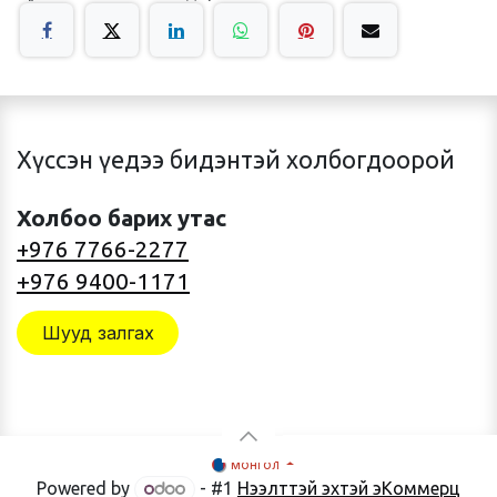
Хүссэн үедээ бидэнтэй холбогдоорой
Холбоо барих утас
+976 7766-2277
+976 9400-1171
Шууд залгах
монгол
Powered by
- #1
Нээлттэй эхтэй эКоммерц