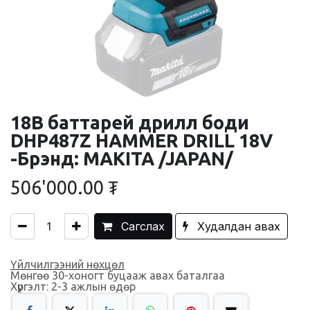
18В баттарей дрилл боди
DHP487Z HAMMER DRILL 18V
-Брэнд: MAKITA /JAPAN/
506'000.00
₮
Сагслах
Худалдан авах
Үйлчилгээний нөхцөл
Мөнгөө 30-хоногт буцааж авах баталгаа
Хүргэлт: 2-3 ажлын өдөр