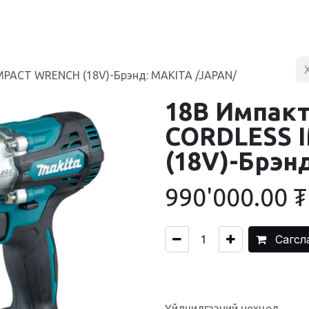
BLOG
ХУДАЛДААНЫ ТӨВ
ХОЛБОО БАРИХ
PACT WRENCH (18V)-Брэнд: MAKITA /JAPAN/
18В Импак
CORDLESS 
(18V)-Брэн
990'000.00
₮
Сагсл
Үйлчилгээний нөхцөл