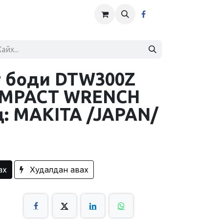
т боди DTW300Z
IMPACT WRENCH
д: MAKITA /JAPAN/
ах
Худалдан авах