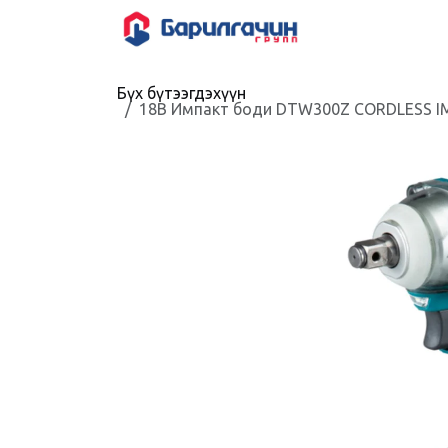
Skip to Content
HOME
SHOP
Бүх бүтээгдэхүүн
18В Импакт боди DTW300Z CORDLESS IM