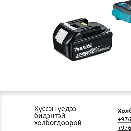
Хүссэн үедээ
Хол
бидэнтэй
+976
холбогдоорой
+976