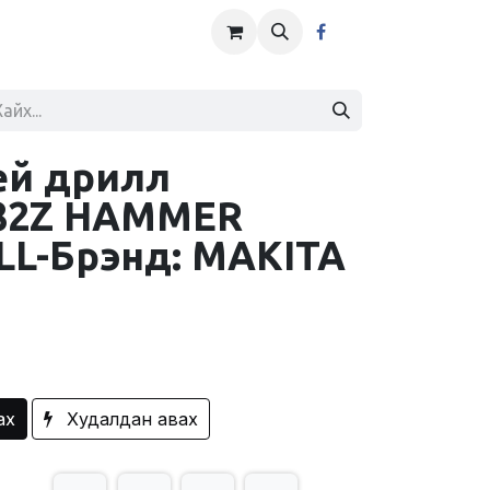
ей дрилл
82Z HAMMER
LL-Брэнд: MAKITA
ах
Худалдан авах