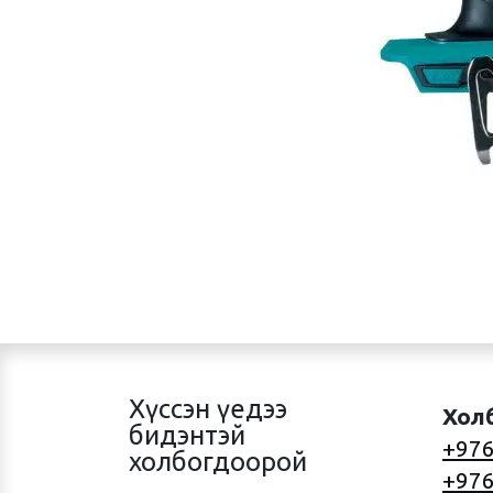
Хүссэн үедээ
Хол
бидэнтэй
+976
холбогдоорой
+976