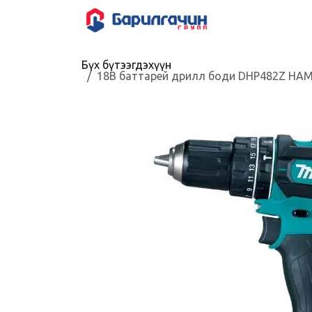
Skip to Content
HOME
SHOP
Бүх бүтээгдэхүүн
18В баттарей дрилл боди DHP482Z HAM