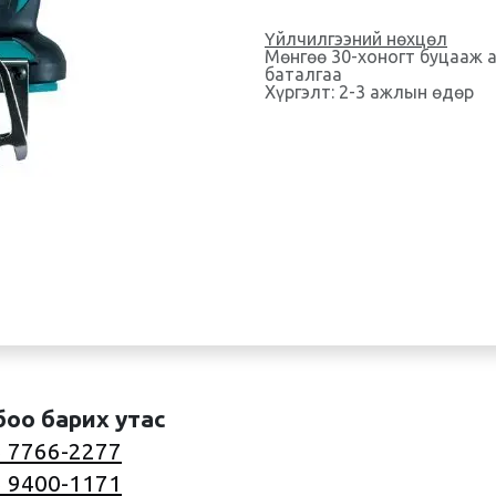
Үйлчилгээний нөхцөл
Мөнгөө 30-хоногт буцааж 
баталгаа
Хүргэлт: 2-3 ажлын өдөр
боо барих утас
 7766-2277
 9400-1171