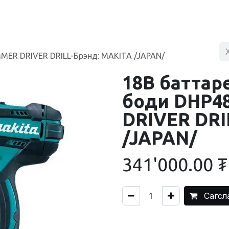
BLOG
ХУДАЛДААНЫ ТӨВ
ХОЛБОО БАРИХ
MER DRIVER DRILL-Брэнд: MAKITA /JAPAN/
18В баттар
боди DHP4
DRIVER DRI
/JAPAN/
341'000.00
₮
Сагсл