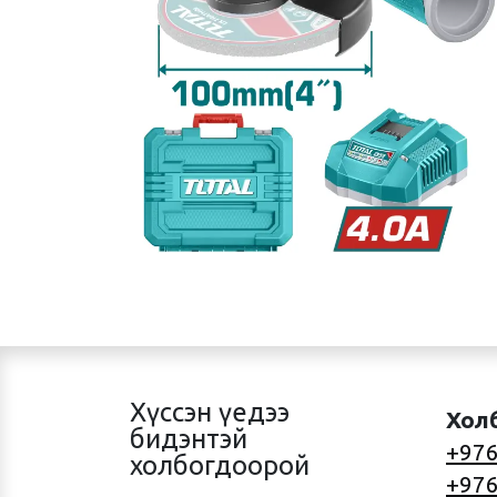
Хүссэн үедээ
Хол
бидэнтэй
+976
холбогдоорой
+976