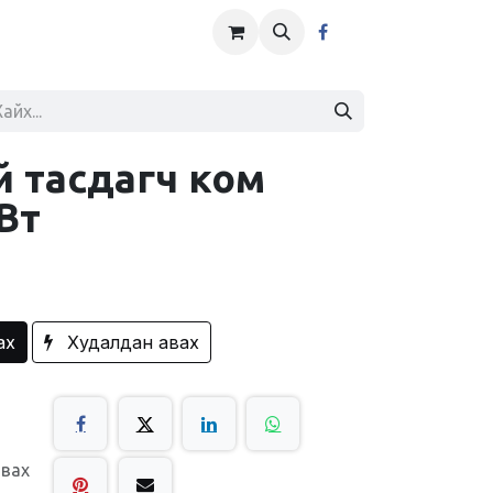
й тасдагч ком
Вт
ах
Худалдан авах
авах