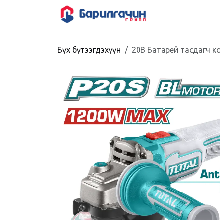
Skip to Content
HOME
SHOP
Бүх бүтээгдэхүүн
20В Батарей тасдагч к