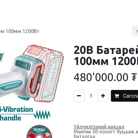
BLOG
ХУДАЛДААНЫ ТӨВ
ХОЛБОО БАРИХ
ом 100мм 1200Вт
20В Батаре
100мм 1200
480'000.00
₮
Сагсл
Үйлчилгээний нөхцөл
Мөнгөө 30-хоногт буцааж 
баталгаа