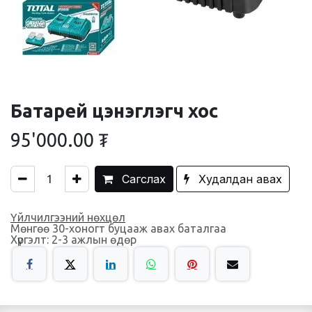
Батарей цэнэглэгч хос
95'000.00
₮
Сагслах
Худалдан авах
Үйлчилгээний нөхцөл
Мөнгөө 30-хоногт буцааж авах баталгаа
Хүргэлт: 2-3 ажлын өдөр