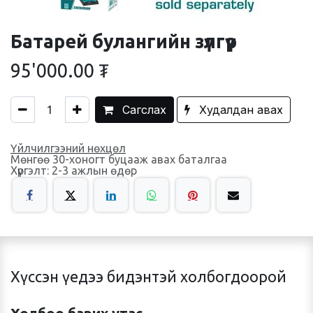
Батарей булангийн зүлгүүр
95'000.00
₮
Сагслах
Худалдан авах
Үйлчилгээний нөхцөл
Мөнгөө 30-хоногт буцааж авах баталгаа
Хүргэлт: 2-3 ажлын өдөр
Хүссэн үедээ бидэнтэй холбогдоорой