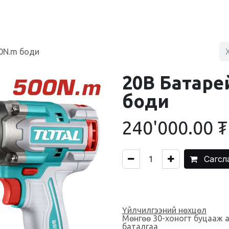
BLOG
ХУДАЛДААНЫ ТӨВ
ХОЛБОО БАРИХ
0N.m боди
20В Батаре
боди
240'000.00
₮
Сагсл
Үйлчилгээний нөхцөл
Мөнгөө 30-хоногт буцааж 
баталгаа