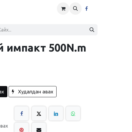
й импакт 500N.m
ах
Худалдан авах
авах