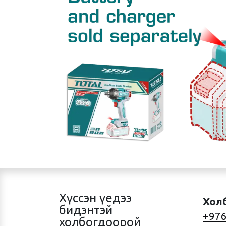
Хүссэн үедээ
Хол
бидэнтэй
+976
холбогдоорой