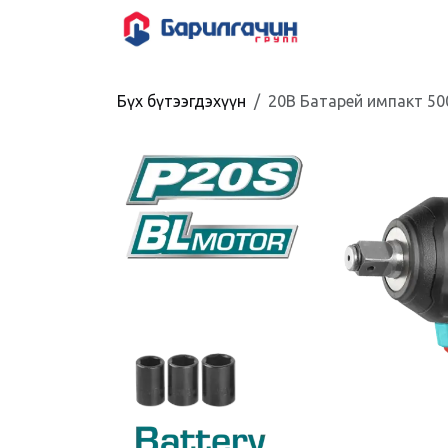
Skip to Content
HOME
SHOP
Бүх бүтээгдэхүүн
20В Батарей импакт 50