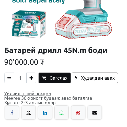
Батарей дрилл 45N.m боди
90'000.00
₮
Сагслах
Худалдан авах
Үйлчилгээний нөхцөл
Мөнгөө 30-хоногт буцааж авах баталгаа
Хүргэлт: 2-3 ажлын өдөр