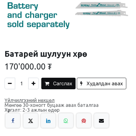
Батарей шулуун хөрөө
170'000.00
₮
Сагслах
Худалдан авах
Үйлчилгээний нөхцөл
Мөнгөө 30-хоногт буцааж авах баталгаа
Хүргэлт: 2-3 ажлын өдөр