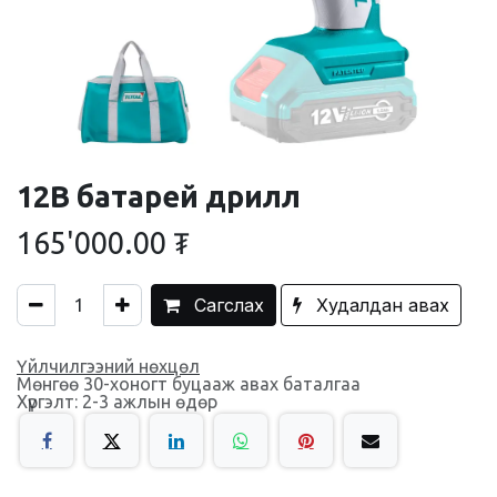
12В батарей дрилл
165'000.00
₮
Сагслах
Худалдан авах
Үйлчилгээний нөхцөл
Мөнгөө 30-хоногт буцааж авах баталгаа
Хүргэлт: 2-3 ажлын өдөр