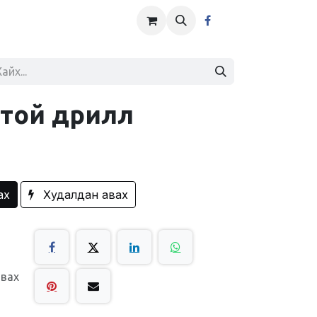
ттой дрилл
ах
Худалдан авах
авах