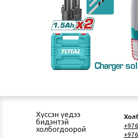
Хүссэн үедээ
Хол
бидэнтэй
+976
холбогдоорой
+976