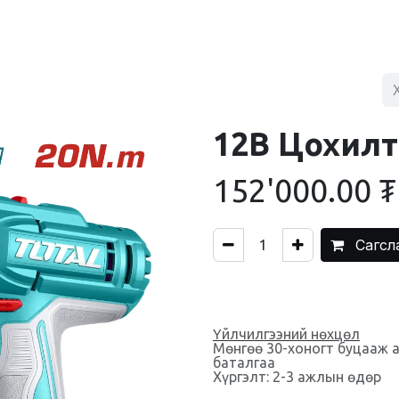
BLOG
ХУДАЛДААНЫ ТӨВ
ХОЛБОО БАРИХ
12В Цохил
152'000.00
₮
Сагсл
Үйлчилгээний нөхцөл
Мөнгөө 30-хоногт буцааж 
баталгаа
Хүргэлт: 2-3 ажлын өдөр