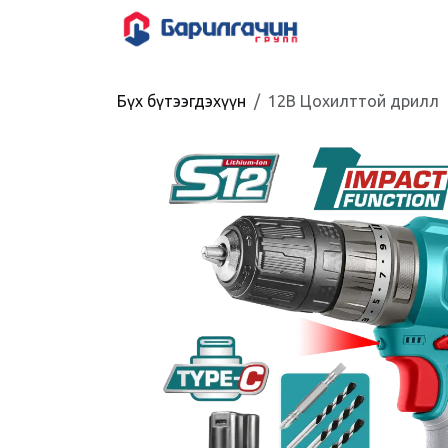
Skip to Content
HOME
SHOP
Бүх бүтээгдэхүүн
12В Цохилттой дрилл