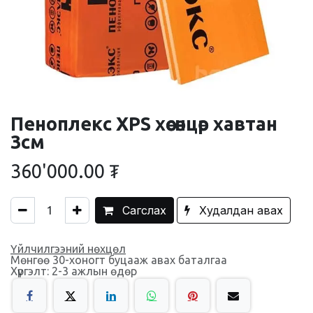
Пеноплекс XPS хөөсөнцөр хавтан
3см
360'000.00
₮
Сагслах
Худалдан авах
Үйлчилгээний нөхцөл
Мөнгөө 30-хоногт буцааж авах баталгаа
Хүргэлт: 2-3 ажлын өдөр