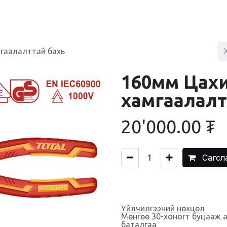
BLOG
ХУДАЛДААНЫ ТӨВ
ХОЛБОО БАРИХ
гаалалттай бахь
160мм Цах
хамгаалалт
20'000.00
₮
Сагсл
Үйлчилгээний нөхцөл
Мөнгөө 30-хоногт буцааж 
баталгаа