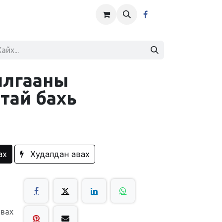
илгааны
тай бахь
ах
Худалдан авах
авах