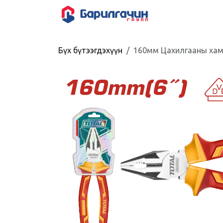
Skip to Content
HOME
SHOP
Бүх бүтээгдэхүүн
160мм Цахилгааны хам