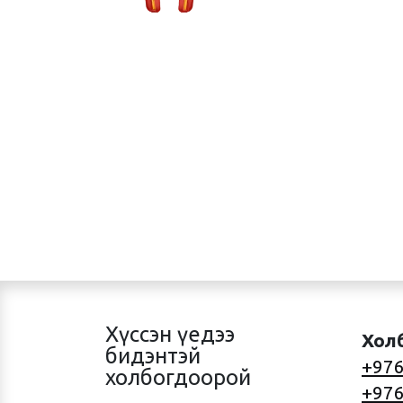
Хүссэн үедээ
Хол
бидэнтэй
+976
холбогдоорой
+976