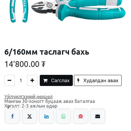
6/160мм таслагч бахь
14'800.00
₮
Сагслах
Худалдан авах
Үйлчилгээний нөхцөл
Мөнгөө 30-хоногт буцааж авах баталгаа
Хүргэлт: 2-3 ажлын өдөр