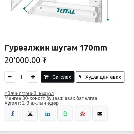
Гурвалжин шугам 170mm
20'000.00
₮
Сагслах
Худалдан авах
Үйлчилгээний нөхцөл
Мөнгөө 30-хоногт буцааж авах баталгаа
Хүргэлт: 2-3 ажлын өдөр