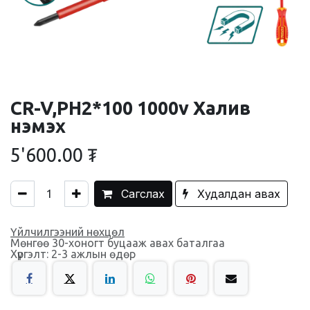
CR-V,PH2*100 1000v Халив
нэмэх
5'600.00
₮
Сагслах
Худалдан авах
Үйлчилгээний нөхцөл
Мөнгөө 30-хоногт буцааж авах баталгаа
Хүргэлт: 2-3 ажлын өдөр