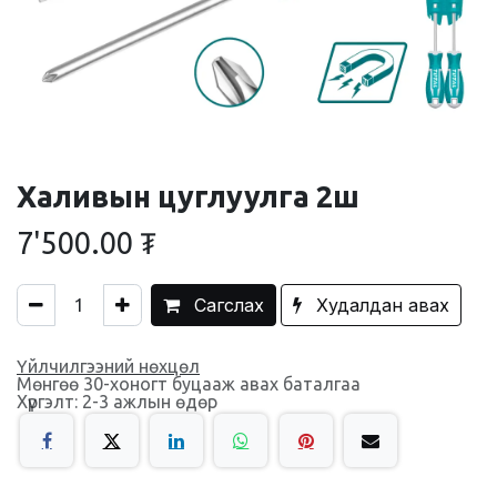
Халивын цуглуулга 2ш
7'500.00
₮
Сагслах
Худалдан авах
Үйлчилгээний нөхцөл
Мөнгөө 30-хоногт буцааж авах баталгаа
Хүргэлт: 2-3 ажлын өдөр