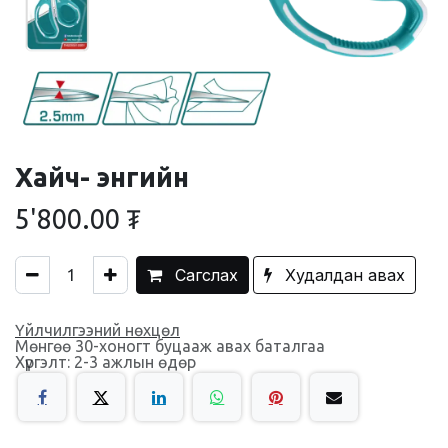
Хайч- энгийн
5'800.00
₮
Сагслах
Худалдан авах
Үйлчилгээний нөхцөл
Мөнгөө 30-хоногт буцааж авах баталгаа
Хүргэлт: 2-3 ажлын өдөр