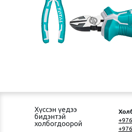
Хүссэн үедээ
Хол
бидэнтэй
+976
холбогдоорой
+976