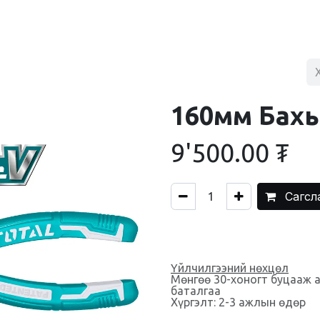
BLOG
ХУДАЛДААНЫ ТӨВ
ХОЛБОО БАРИХ
160мм Бахь
9'500.00
₮
Сагсл
Үйлчилгээний нөхцөл
Мөнгөө 30-хоногт буцааж 
баталгаа
Хүргэлт: 2-3 ажлын өдөр