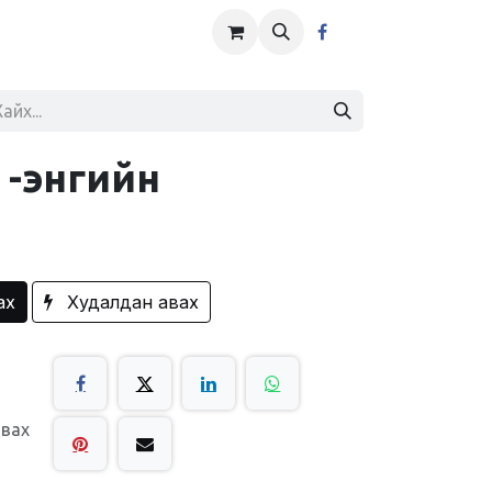
 -энгийн
ах
Худалдан авах
авах