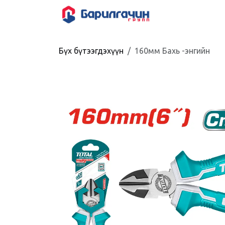
Skip to Content
HOME
SHOP
Бүх бүтээгдэхүүн
160мм Бахь -энгийн