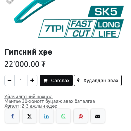
Гипсний хөрөө
22'000.00
₮
Сагслах
Худалдан авах
Үйлчилгээний нөхцөл
Мөнгөө 30-хоногт буцааж авах баталгаа
Хүргэлт: 2-3 ажлын өдөр