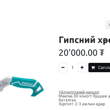
BLOG
ХУДАЛДААНЫ ТӨВ
ХОЛБОО БАРИХ
Гипсний хөрөө
20'000.00
₮
Сагсл
Үйлчилгээний нөхцөл
Мөнгөө 30-хоногт буцааж 
баталгаа
Хүргэлт: 2-3 ажлын өдөр