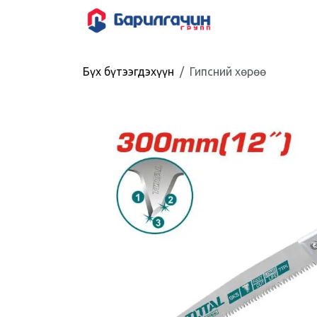
Skip to Content
HOME
SHOP
Бүх бүтээгдэхүүн
Гипсний хөрөө