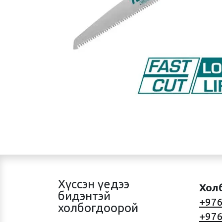
Хүссэн үедээ
Хол
бидэнтэй
+976
холбогдоорой
+976