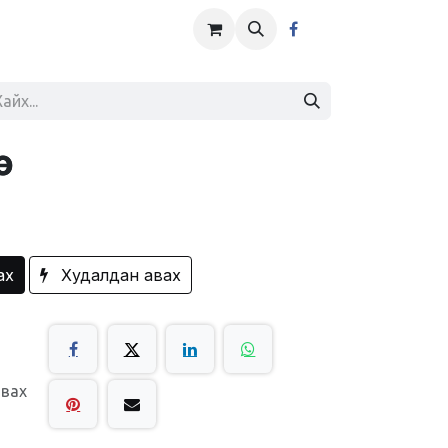
ах
Худалдан авах
авах