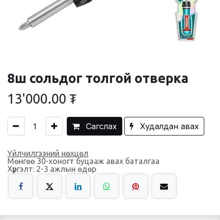
8ш сольдог толгой отверка
13'000.00
₮
Сагслах
Худалдан авах
Үйлчилгээний нөхцөл
Мөнгөө 30-хоногт буцааж авах баталгаа
Хүргэлт: 2-3 ажлын өдөр