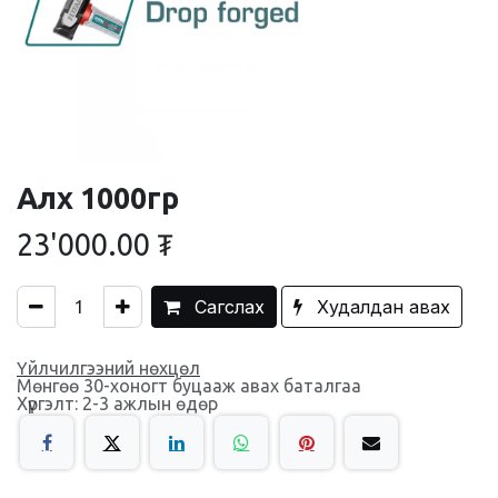
Алх 1000гр
23'000.00
₮
Сагслах
Худалдан авах
Үйлчилгээний нөхцөл
Мөнгөө 30-хоногт буцааж авах баталгаа
Хүргэлт: 2-3 ажлын өдөр