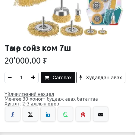
Төмөр сойз ком 7ш
20'000.00
₮
Сагслах
Худалдан авах
Үйлчилгээний нөхцөл
Мөнгөө 30-хоногт буцааж авах баталгаа
Хүргэлт: 2-3 ажлын өдөр