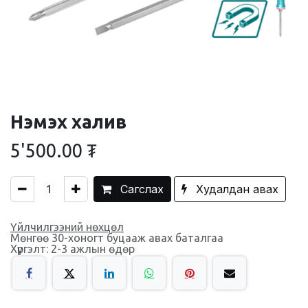
Нэмэх халив
5'500.00
₮
Сагслах
Худалдан авах
Үйлчилгээний нөхцөл
Мөнгөө 30-хоногт буцааж авах баталгаа
Хүргэлт: 2-3 ажлын өдөр