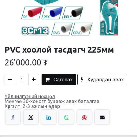
PVC хоолой тасдагч 225мм
26'000.00
₮
Сагслах
Худалдан авах
Үйлчилгээний нөхцөл
Мөнгөө 30-хоногт буцааж авах баталгаа
Хүргэлт: 2-3 ажлын өдөр