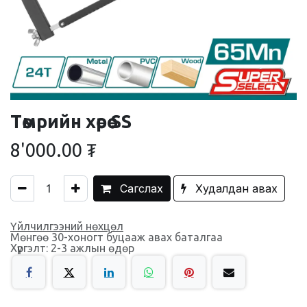
Төмрийн хөрөө SS
8'000.00
₮
Сагслах
Худалдан авах
Үйлчилгээний нөхцөл
Мөнгөө 30-хоногт буцааж авах баталгаа
Хүргэлт: 2-3 ажлын өдөр