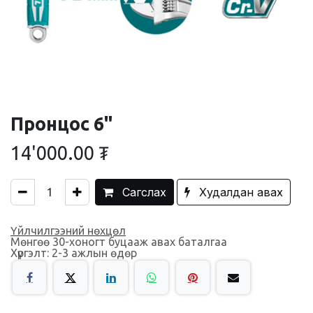
Пронцос 6"
14'000.00
₮
Сагслах
Худалдан авах
Үйлчилгээний нөхцөл
Мөнгөө 30-хоногт буцааж авах баталгаа
Хүргэлт: 2-3 ажлын өдөр