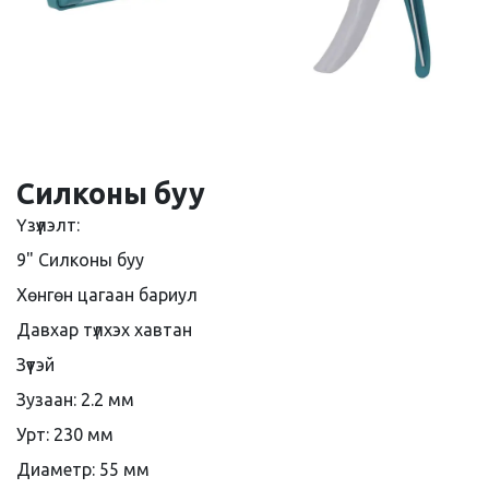
Силконы буу
Үзүүлэлт:
9" Силконы буу
Хөнгөн цагаан бариул
Давхар түлхэх хавтан
Зүүтэй
Зузаан: 2.2 мм
Урт: 230 мм
Диаметр: 55 мм