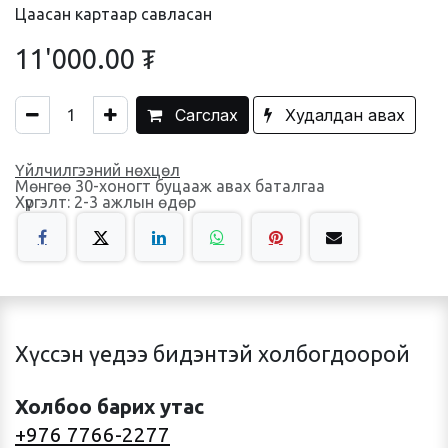
Цаасан картаар савласан
11'000.00
₮
Сагслах
Худалдан авах
Үйлчилгээний нөхцөл
Мөнгөө 30-хоногт буцааж авах баталгаа
Хүргэлт: 2-3 ажлын өдөр
Хүссэн үедээ бидэнтэй холбогдоорой
Холбоо барих утас
+976 7766-2277