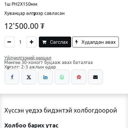
1ш PH2X150мм
Хуванцар өлгүүрээр савласан
12'500.00
₮
Сагслах
Худалдан авах
Үйлчилгээний нөхцөл
Мөнгөө 30-хоногт буцааж авах баталгаа
Хүргэлт: 2-3 ажлын өдөр
Хүссэн үедээ бидэнтэй холбогдоорой
Холбоо барих утас