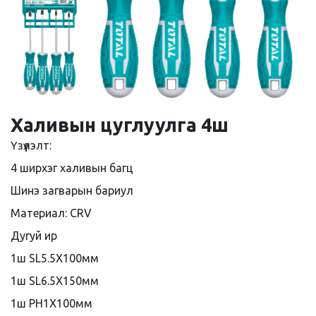
Халивын цуглуулга 4ш
Үзүүлэлт:
4 ширхэг халивын багц
Шинэ загварын бариул
Материал: CRV
Дугуй ир
1ш SL5.5X100мм
1ш SL6.5X150мм
1ш PH1X100мм