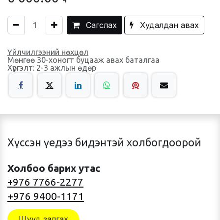
Сагслах
Худалдан авах
Үйлчилгээний нөхцөл
Мөнгөө 30-хоногт буцааж авах баталгаа
Хүргэлт: 2-3 ажлын өдөр
Хүссэн үедээ бидэнтэй холбогдоорой
Холбоо барих утас
+976 7766-2277
+976 9400-1171
Шууд залгах