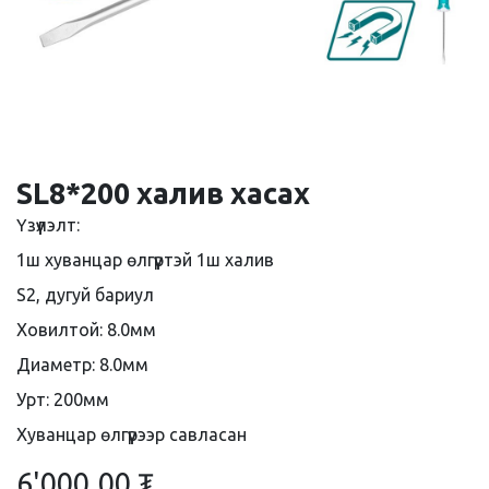
SL8*200 халив хасах
Үзүүлэлт:
1ш хуванцар өлгүүртэй 1ш халив
S2, дугуй бариул
Ховилтой: 8.0мм
Диаметр: 8.0мм
Урт: 200мм
Хуванцар өлгүүрээр савласан
6'000.00
₮